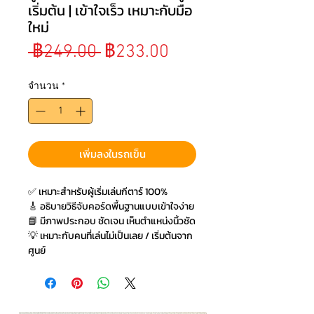
เริ่มต้น | เข้าใจเร็ว เหมาะกับมือ
ใหม่
ราคาปกติ
ราคาขายลด
 ฿249.00 
฿233.00
จำนวน
*
เพิ่มลงในรถเข็น
✅ เหมาะสำหรับผู้เริ่มเล่นกีตาร์ 100%
🎸 อธิบายวิธีจับคอร์ดพื้นฐานแบบเข้าใจง่าย
📘 มีภาพประกอบ ชัดเจน เห็นตำแหน่งนิ้วชัด
💡 เหมาะกับคนที่เล่นไม่เป็นเลย / เริ่มต้นจาก
ศูนย์
🔥 ใช้ฝึกควบคู่กับคลิปสอนใน YouTube ได้
⚡ ช่วยให้จับคอร์ดได้เร็วขึ้น เล่นเพลงง่ายขึ้น
🧒 มือใหม่ เด็ก ผู้ใหญ่ ใช้ได้ทุกคน
🎸 คู่มือจับคอร์ดกีตาร์ สำหรับผู้เริ่มต้น –