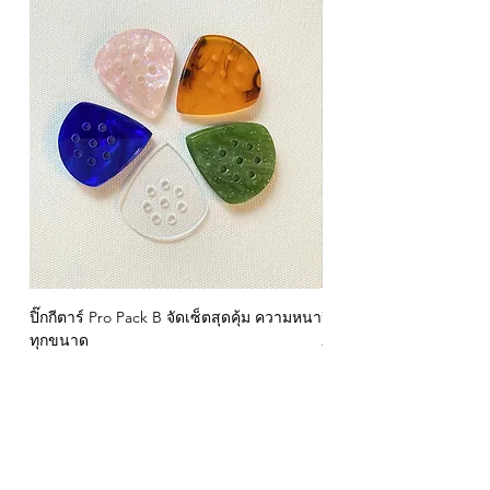
เล่นง่าย เข้าใจไว มือใหม่ต้องมี!
หากคุณเป็นมือใหม่ที่อยากเริ่มเล่นกีตาร์ แต่
ยังจับคอร์ดไม่เป็น เล่นเพลงไม่ได้สักที
หนังสือเล่มนี้ถูกออกแบบมาเพื่อ สอนคอร์ด
พื้นฐานแบบง่ายที่สุด เห็นภาพชัด วางนิ้ว
ตรงไหนก็ดูได้ทันที
เหมาะสำหรับ
ผู้ที่ไม่เคยเล่นกีตาร์มาก่อน
ผู้ที่ต้องการจับคอร์ดให้คล่องในเวลาไม่นาน
ผู้ที่อยากเล่นเพลงง่าย ๆ เช่น เพลงรัก เพลง
ช้า เพลงตลาด
ใช้สอนเด็ก / ผู้ใหญ่ได้ดีมาก
⭐ จุดเด่นของหนังสือ
✔ รวมคอร์ดสำคัญที่มือใหม่ต้องใช้
ปิ๊กกีตาร์ Pro Pack B จัดเซ็ตสุดคุ้ม ความหนา
ปิ๊กกีตาร์ GBS Speed 
✔ มีภาพนิ้วชัดเจน เข้าใจง่าย ไม่ต้องตีความ
ทุกขนาด
2 และ 5 มม.
✔ อธิบายการวางนิ้ว การกดสาย ไม่เจ็บมือ
ราคา
ราคา
฿299.00
฿199.00
✔ เหมาะสำหรับกีตาร์โปร่ง และกีตาร์ไฟฟ้า
✔ ใช้คู่กับคลิปสอนกีตาร์บน YouTube ได้
ทันที
- Privacy Policy
- Contact
✔ เนื้อหาเป็นขั้นตอนต่อเนื่อง มือใหม่อ่านรู้
เรื่องแน่นอน
- Term of Servive
- About Us