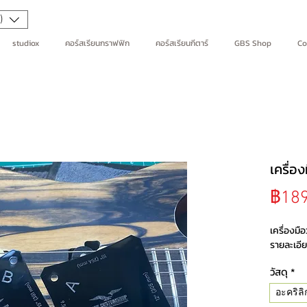
)
studiox
คอร์สเรียนกราฟฟิก
คอร์สเรียนกีตาร์
GBS Shop
Co
เครื่อ
฿189
เครื่องมื
รายละเอียด
วัสดุ
*
อะคริลิ