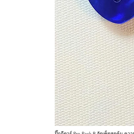
ปิ๊กกีตาร์ Pro Pack B จัดเซ็ตสุดคุ้ม 