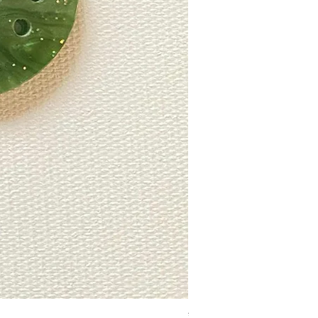
ปิ๊กกีตาร์ GBS Speed An