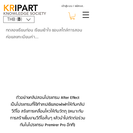
KR
IPART
เข้าสู่ระบบ / สมัครสมาชิก
KNOWLEDGE SOCIETY
THB (฿)
ทดลองเรียนก่อน เรียนเข้าใจ ชอบสไตล์การสอน
ค่อยลงทะเบียนค่า...
ตัวอย่างคลิปสอนโปรแกรม After Effect
เป็นโปรแกรมที่ใช้ทำสเปเชียลเอฟเฟคให้กับคลิป
วีดีโอ สร้งการเคลื่อนไหวให้กับวัตถุ (เหมาะกับ
การสร้างชิ้นงานวีดีโอสั้นๆ แล้วนำไปตัดต่อร่วม
กันในโปรแกรม Premirer Pro อีกที)