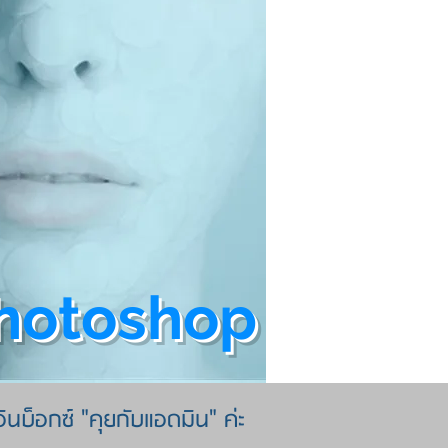
hotoshop
อินบ็อกซ์ "คุยกับแอดมิน" ค่ะ