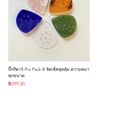
ปิ๊กกีตาร์ Pro Pack B จัดเซ็ตสุดคุ้ม ความหนา
ปิ๊กกีตาร์ GBS Speed 
ทุกขนาด
2 และ 5 มม.
ราคา
ราคา
฿299.00
฿199.00
- Privacy Policy
- Contact
- Term of Servive
- About Us
- Refund Policy
Copyright@2018
www.kripart.net