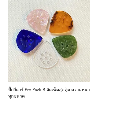
ปิ๊กกีตาร์ Pro Pack B จัดเซ็ตสุดคุ้ม ความหนา
ปิ๊กกีตาร์ GBS Speed 
ทุกขนาด
2 และ 5 มม.
ราคา
ราคา
฿299.00
฿199.00
- Privacy Policy
- Contact
- Term of Servive
- About Us