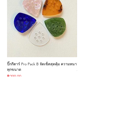
ปิ๊กกีตาร์ Pro Pack B จัดเซ็ตสุดคุ้ม ความหนา
ปิ๊กกีตาร์ GBS Speed 
ทุกขนาด
2 และ 5 มม.
ราคา
ราคา
฿299.00
฿199.00
- Privacy Policy
- Contact
- Term of Servive
- About Us
- Refund Policy