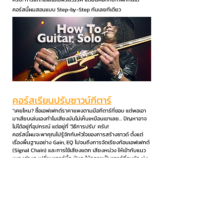
คอร์สนี้ผมสอนแบบ Step-by-Step กันเลยทีเดียว
คอร์สเรียนปรับซาวน์กีตาร์
"เคยไหม? ซื้อเอฟเฟกต์ราคาแพงตามมือกีตาร์ที่ชอบ แต่พอเอา
มาเสียบเล่นเองทำไมเสียงมันไม่เห็นเหมือนเขาเลย... ปัญหาอาจ
ไม่ได้อยู่ที่อุปกรณ์ แต่อยู่ที่ 'วิธีการปรับ' ครับ!
คอร์สนี้ผมจะพาคุณไปรู้จักกับหัวใจของการสร้างซาวด์ ตั้งแต่
เรื่องพื้นฐานอย่าง Gain, EQ ไปจนถึงการจัดเรียงก้อนเอฟเฟกต์
(Signal Chain) และการใช้เสียงแตก เสียงหน่วง ให้เข้ากับแนว
เพลงต่างๆ เปลี่ยนซาวด์บี้ๆ ฟุ้งๆ ให้กลายเป็นซาวด์ที่คมชัด พุ่ง
และมีมิติ พร้อมลุยทุกเวทีและงานอัดเสียงครับ"