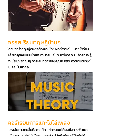
คอร์สเรียนทฤษฎีบ้านๆ
ใครบอกว่าทฤษฎีดนตรีต้องน่าเบื่อ? พักตำราเล่มหนาๆ ไว้ก่อน
แล้วมาคุยกันแบบบ้านๆ ภาษาคนเล่นดนตรีด้วยกัน แล้วคุณจะรู้
ว่าเมื่อเข้าใจทฤษฎี การเล่นกีตาร์ของคุณจะอิสระกว่าเดิมอย่างที่
ไม่เคยเป็นมาก่อน
คอร์เรียนการแกะโซโล่เพลง
การเล่นตามคนอื่นคือการฝึก แต่การแกะได้เองคือการพัฒนา
ครับ! การแกะโซโล่ไม่ใช่พรสวรรค์ แต่มันคือทักษะที่ฝึกกันได้