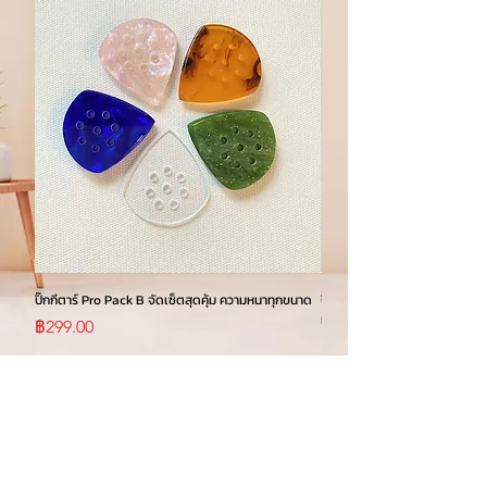
ปิ๊กกีตาร์ Pro Pack B จัดเซ็ตสุดคุ้ม ความหนาทุกขนาด
ปิ๊กกีตาร์ GBS Speed Angle 
มม.
ราคา
฿299.00
ราคา
฿199.00